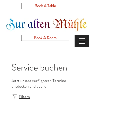
Book A Table
Book A Room
Service buchen
Jetzt unsere verfügbaren Termine
entdecken und buchen.
Filtern