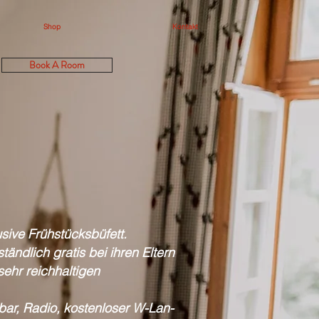
Shop
Kontakt
Book A Room
usive Frühstücksbüfett.
tändlich gratis bei ihren Eltern
ehr reichhaltigen
bar, Radio, kostenloser W-Lan-