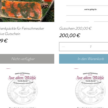
enkpäckle für Feinschmecker
Schnellansicht
Gutschein 200,00 €
Schnellansicht
sive Gutschein
Preis
200,00 €
s
99 €
Nicht verfügbar
In den Warenkorb