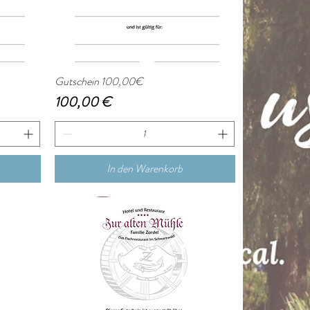
Gutschein 100,00€
Schnellansicht
Preis
100,00 €
In den Warenkorb