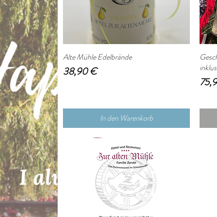
Alte Mühle Edelbrände
Schnellansicht
Gesch
inklu
Preis
38,90 €
Prei
75,
In den Warenkorb